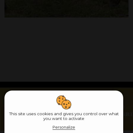
22 rue Bruslard
06 85 21 63 60
This site uses cookies and gives you control over what
51700 PASSY GR
you want to activate
Personalize